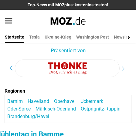
Top-News mit MOZplus: kostenlos testen❗
Startseite
Tesla
Ukraine-Krieg
Washington Post
Newsletter
Präsentiert von
Regionen
Barnim
Havelland
Oberhavel
Uckermark
Oder-Spree
Märkisch-Oderland
Ostprignitz-Ruppin
Brandenburg/Havel
ühlentag in Bamme