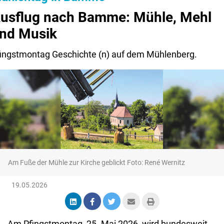
usflug nach Bamme: Mühle, Mehl
nd Musik
ingstmontag Geschichte (n) auf dem Mühlenberg.
Am Fuße der Mühle zur Kirche geblickt Foto: René Wernitz
19.05.2026
Am Pfingstmontag, 25. Mai 2026, wird bundesweit