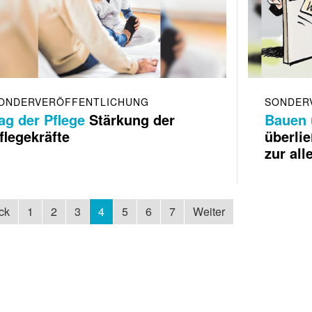
ONDERVERÖFFENTLICHUNG
SONDER
ag der Pflege
Stärkung der
Bauen
flegekräfte
überli
zur al
ck
1
2
3
4
5
6
7
Weiter