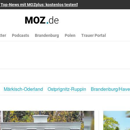
Top-News mit MOZplus: kostenlos testen❗
ter
Podcasts
Brandenburg
Polen
Trauer Portal
Märkisch-Oderland
Ostprignitz-Ruppin
Brandenburg/Have