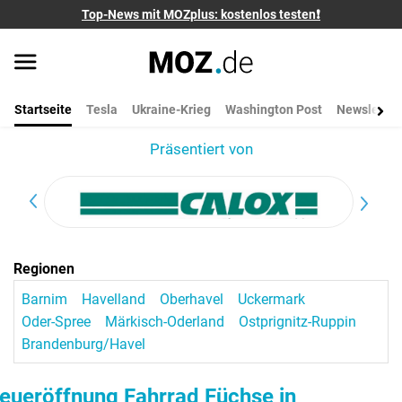
Top-News mit MOZplus: kostenlos testen❗
Startseite
Tesla
Ukraine-Krieg
Washington Post
Newsletter
Präsentiert von
Regionen
Barnim
Havelland
Oberhavel
Uckermark
Oder-Spree
Märkisch-Oderland
Ostprignitz-Ruppin
Brandenburg/Havel
eueröffnung Fahrrad Füchse in