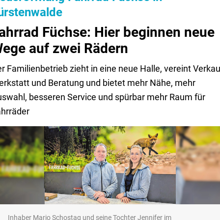
ürstenwalde
ahrrad Füchse: Hier beginnen neue
ege auf zwei Rädern
r Familienbetrieb zieht in eine neue Halle, vereint Verkau
rkstatt und Beratung und bietet mehr Nähe, mehr
swahl, besseren Service und spürbar mehr Raum für
hrräder
Inhaber Mario Schostag und seine Tochter Jennifer im