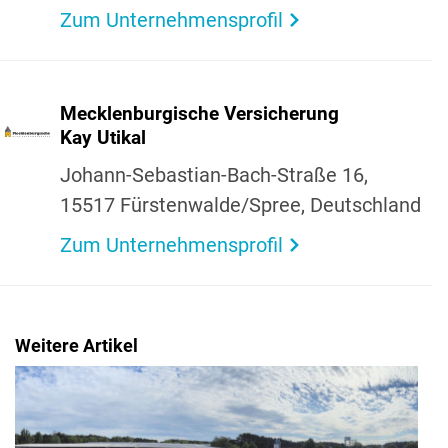
Zum Unternehmensprofil
Meck­len­bur­gi­sche Versi­che­rung
Kay Utikal
Johann-Sebas­tian-Bach-Straße 16,
15517 Fürs­ten­walde/Spree, Deutsch­land
Zum Unternehmensprofil
Weitere Artikel