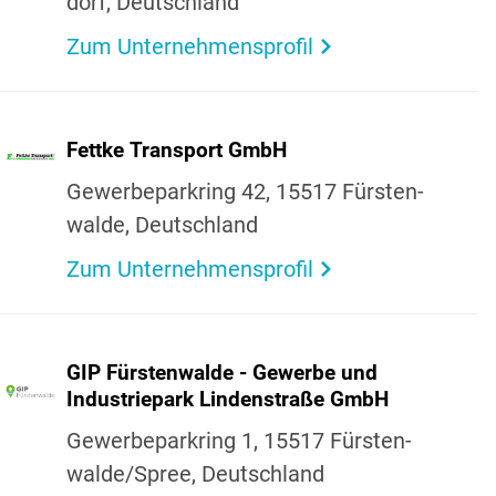
dorf, Deutsch­land
Zum Unternehmensprofil
Fettke Trans­port GmbH
Gewer­be­park­ring 42, 15517 Fürs­ten­
walde, Deutsch­land
Zum Unternehmensprofil
GIP Fürs­ten­walde - Gewerbe und
Indus­trie­park Linden­straße GmbH
Gewer­be­park­ring 1, 15517 Fürs­ten­
walde/Spree, Deutsch­land