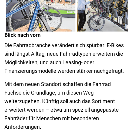
werden hier künftig präsentiert -
Zubehörteile werden
vom klassischen Rad bis zum
hier in verschiedenen
modernen E-Bike.
Größen, Farben und
Ausführungen
Blick nach vorn
vorgehalten.
Die Fahrradbranche verändert sich spürbar: E-Bikes
sind längst Alltag, neue Fahrradtypen erweitern die
Möglichkeiten, und auch Leasing- oder
Finanzierungsmodelle werden stärker nachgefragt.
Mit dem neuen Standort schaffen die Fahrrad
Füchse die Grundlage, um diesen Weg
weiterzugehen. Künftig soll auch das Sortiment
erweitert werden – etwa um speziell angepasste
Fahrräder für Menschen mit besonderen
Anforderungen.