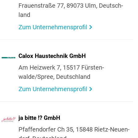
Frau­en­straße 77, 89073 Ulm, Deutsch­
land
Zum Unternehmensprofil
Calox Haus­technik GmbH
Am Heiz­werk 7, 15517 Fürs­ten­
walde/Spree, Deutsch­land
Zum Unternehmensprofil
ja bitte !? GmbH
Pfaf­fen­dorfer Ch 35, 15848 Rietz-Neuen­