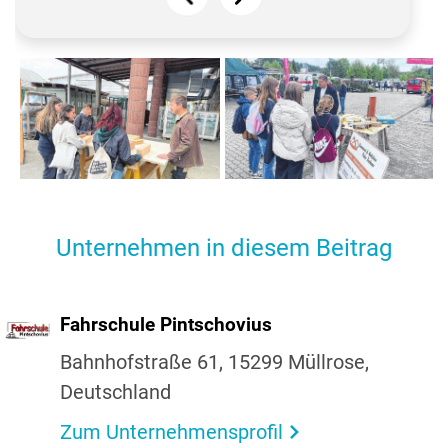
Bei SW Schlaube-Fenster
Welche Arbeiten hinter dem
blieb es nicht nur bei
Beruf des Zimmerers
theoretischen Einblicken –
stecken, erklärte das Team
die Jugendlichen konnten
der Zimmerei Fechner direkt
selbst mit anpacken und
am Werkstück und im
erste praktische
Gespräch mit den
Unternehmen in diesem Beitrag
Erfahrungen sammeln.
Jugendlichen.
Fahr­schule Pint­s­cho­vius
Bahn­hof­straße 61, 15299 Müll­rose,
Deutsch­land
Zum Unternehmensprofil