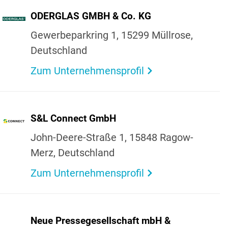
ODER­GLAS GMBH & Co. KG
Gewer­be­park­ring 1, 15299 Müll­rose,
Deutsch­land
Zum Unternehmensprofil
S&L Connect GmbH
John-Deere-Straße 1, 15848 Ragow-
Merz, Deutsch­land
Zum Unternehmensprofil
Neue Pres­se­ge­sell­schaft mbH &