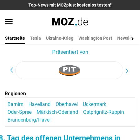
Top-News mit MOZplus: kostenlos testen❗
Startseite
Tesla
Ukraine-Krieg
Washington Post
Newsletter
Präsentiert von
Regionen
Barnim
Havelland
Oberhavel
Uckermark
Oder-Spree
Märkisch-Oderland
Ostprignitz-Ruppin
Brandenburg/Havel
8. Tag des offenen Unternehmens in