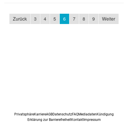
Zurück
3
4
5
6
7
8
9
Weiter
Privatsphäre
Karriere
AGB
Datenschutz
FAQ
Mediadaten
Kündigung
Erklärung zur Barrierefreiheit
Kontakt
Impressum