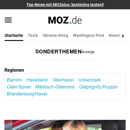
Top-News mit MOZplus: kostenlos testen❗
Startseite
Tesla
Ukraine-Krieg
Washington Post
Newsletter
SONDERTHEMEN
Anzeige
Regionen
Barnim
Havelland
Oberhavel
Uckermark
Oder-Spree
Märkisch-Oderland
Ostprignitz-Ruppin
Brandenburg/Havel