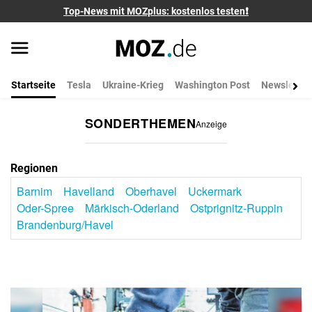
Top-News mit MOZplus: kostenlos testen❗
Startseite
Tesla
Ukraine-Krieg
Washington Post
Newsletter
SONDERTHEMEN
Anzeige
Regionen
Barnim
Havelland
Oberhavel
Uckermark
Oder-Spree
Märkisch-Oderland
Ostprignitz-Ruppin
Brandenburg/Havel