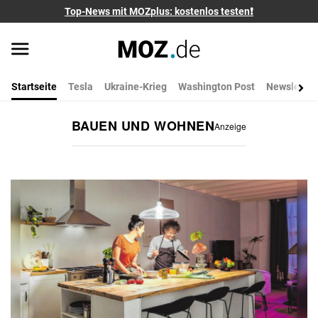
Top-News mit MOZplus: kostenlos testen❗
Startseite
Tesla
Ukraine-Krieg
Washington Post
Newsletter
BAUEN UND WOHNEN
Anzeige