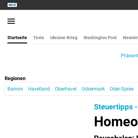
Startseite
Tesla
Ukraine-Krieg
Washington Post
Newslet
Präsent
Regionen
Barnim
Havelland
Oberhavel
Uckermark
Oder-Spree
Steuertipps 
Homeof