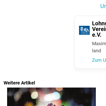
Un
Lohn­s
Verei­
e.V.
Maxim-
land
Zum U
Weitere Artikel