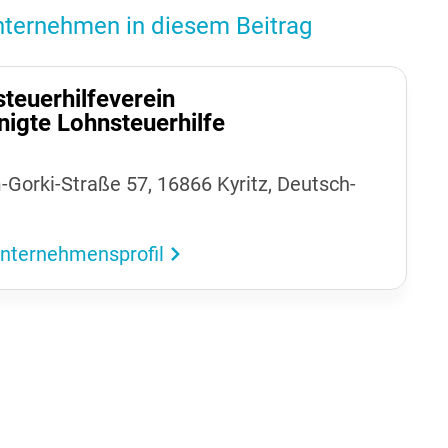
ternehmen in diesem Beitrag
teu­er­hil­fe­verein
nigte Lohn­steu­er­hilfe
Gorki-Straße 57, 16866 Kyritz, Deutsch­
nternehmensprofil