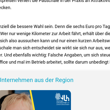
itpreisen verliert die Pauschale in der Praxis an Attraktiv
ecken.
nziell die bessere Wahl sein. Denn die sechs Euro pro T
„Wer nur wenige Kilometer zur Arbeit fährt, erhält über d
sich also aussuchen kann und nur einen kurzen Arbeitswe
auschale man sich entscheidet sie wirkt sie sich nur aus
er. Und ebenfalls wichtig: Falsche Angaben, um sich steue
ce und mal im Betrieb arbeitet, sollte darum unbedingt
Unternehmen aus der Region