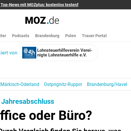
Top-News mit MOZplus: kostenlos testen❗
ter
Podcasts
Brandenburg
Polen
Trauer Portal
Lohn­steu­er­hil­fe­verein Verei­
iert von
nigte Lohn­steu­er­hilfe e.V.
Märkisch-Oderland
Ostprignitz-Ruppin
Brandenburg/Havel
- Jahresabschluss
fice oder Büro?