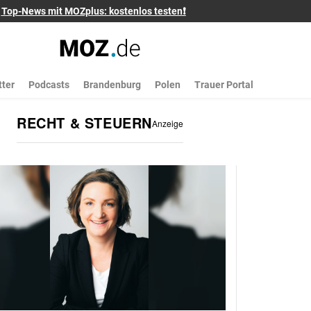
Top-News mit MOZplus: kostenlos testen❗
ter
Podcasts
Brandenburg
Polen
Trauer Portal
RECHT & STEUERN
Anzeige