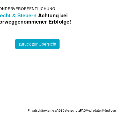
ONDERVERÖFFENTLICHUNG
echt & Steuern
Achtung bei
orweggenommener Erbfolge!
zurück zur Übersicht
Privatsphäre
Karriere
AGB
Datenschutz
FAQ
Mediadaten
Kündigu