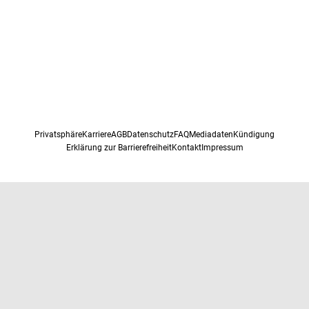
Privatsphäre
Karriere
AGB
Datenschutz
FAQ
Mediadaten
Kündigung
Erklärung zur Barrierefreiheit
Kontakt
Impressum