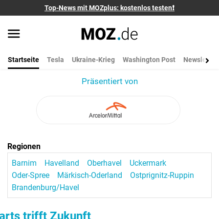
Top-News mit MOZplus: kostenlos testen❗
Startseite
Tesla
Ukraine-Krieg
Washington Post
Newsletter
Präsentiert von
Regionen
Barnim
Havelland
Oberhavel
Uckermark
Oder-Spree
Märkisch-Oderland
Ostprignitz-Ruppin
Brandenburg/Havel
arts trifft Zukunft